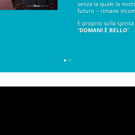
senza la quale la nost
futuro – rimane incomp
È proprio sulla spint
“
DOMANI È BELLO
”.