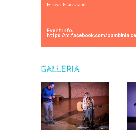
Festival Educazione
Event Info:
https://m.facebook.com/bambinialce
GALLERIA